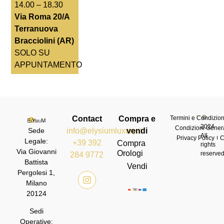
14.00 – 18.30
Via Roma 20/A
Terranuova
Bracciolini (AR)
SOLO SU
APPUNTAMENTO
©
Contact
Compra e
Termini e Condizioni
2024
Condizioni Genera
info@elysiumluxury.it
vendi
Sede
All
Privacy Policy
C
Legale:
+39 392
Compra
rights
Via Giovanni
Orologi
reserve
284 9772
Battista
Vendi
Pergolesi 1,
Milano
20124
Sedi
Operative: