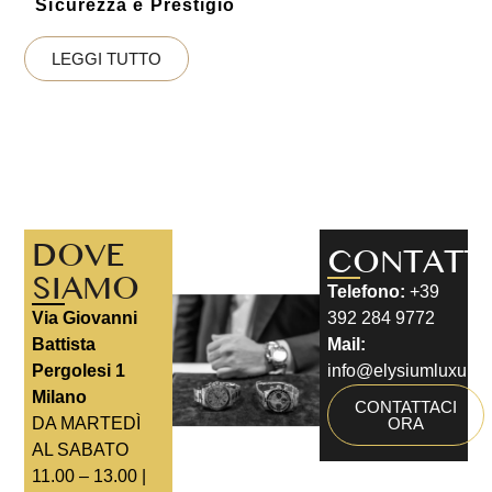
Sicurezza e Prestigio
LEGGI TUTTO
DOVE
CONTATT
SIAMO
Telefono:
+39
Via Giovanni
392 284 9772
Battista
Mail:
Pergolesi 1
info@elysiumluxury.i
Milano
CONTATTACI
DA MARTEDÌ
ORA
AL SABATO
11.00 – 13.00 |