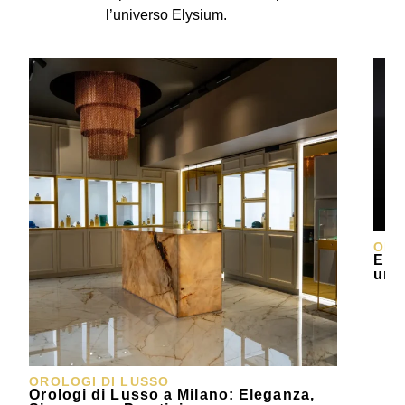
l’universo Elysium.
ORO
Elys
un 
OROLOGI DI LUSSO
Orologi di Lusso a Milano: Eleganza,