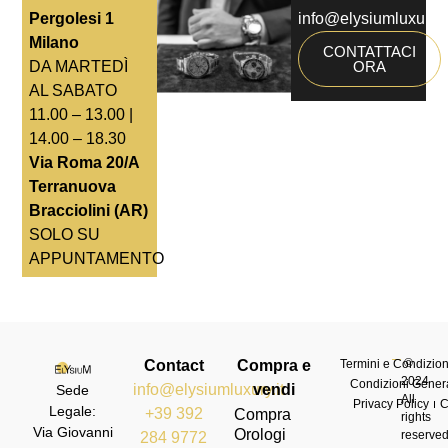
Pergolesi 1
info@elysiumluxury.i
Milano
CONTATTACI
DA MARTEDÌ
ORA
AL SABATO
11.00 – 13.00 |
14.00 – 18.30
Via Roma 20/A
Terranuova
Bracciolini (AR)
SOLO SU
APPUNTAMENTO
©
Contact
Compra e
Termini e Condizioni
2024
Condizioni Genera
info@elysiumluxury.it
vendi
Sede
All
Privacy Policy
C
Legale:
+39 392
Compra
rights
Via Giovanni
Orologi
reserve
284 9772