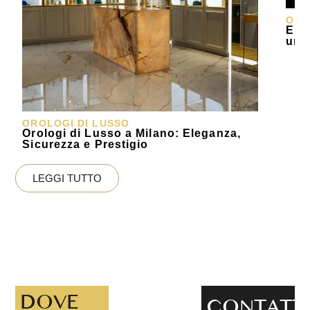
ORO
Elys
un 
OROLOGI DI LUSSO
Orologi di Lusso a Milano: Eleganza,
Sicurezza e Prestigio
LEGGI TUTTO
DOVE
CONTATT