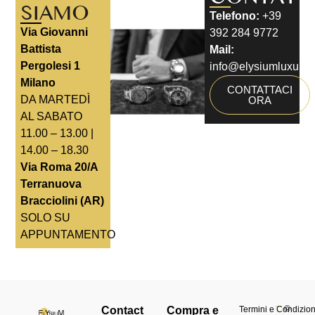
SIAMO
Telefono:
+39
Via Giovanni
392 284 9772
Battista
Mail:
Pergolesi 1
info@elysiumluxury.i
Milano
CONTATTACI
DA MARTEDÌ
ORA
AL SABATO
11.00 – 13.00 |
14.00 – 18.30
Via Roma 20/A
Terranuova
Bracciolini (AR)
SOLO SU
APPUNTAMENTO
©
Contact
Compra e
Termini e Condizioni