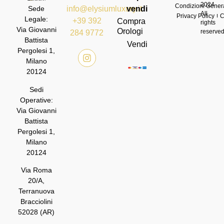
2024
Condizioni Genera
info@elysiumluxury.it
vendi
Sede
All
Privacy Policy
C
Legale:
+39 392
Compra
rights
Via Giovanni
Orologi
reserve
284 9772
Battista
Vendi
Pergolesi 1,
Milano
20124
Sedi
Operative:
Via Giovanni
Battista
Pergolesi 1,
Milano
20124
Via Roma
20/A,
Terranuova
Bracciolini
52028 (AR)