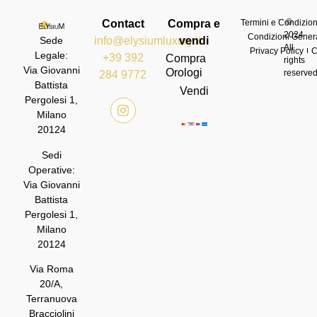
©
Contact
Compra e
Termini e Condizioni
2024
Condizioni Genera
info@elysiumluxury.it
vendi
Sede
All
Privacy Policy
C
Legale:
+39 392
Compra
rights
Via Giovanni
Orologi
reserve
284 9772
Battista
Vendi
Pergolesi 1,
Milano
20124
Sedi
Operative:
Via Giovanni
Battista
Pergolesi 1,
Milano
20124
Via Roma
20/A,
Terranuova
Bracciolini